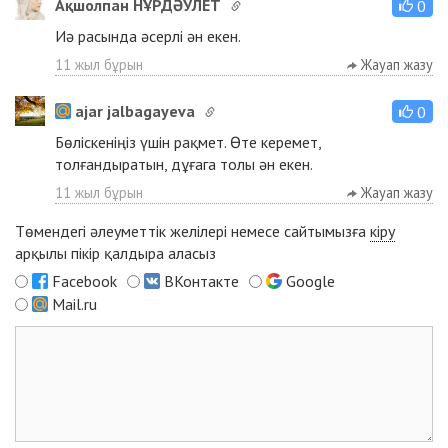
Ақшолпан НҰРДӘУЛЕТ
0
Иә расында әсерлі ән екен.
11 жыл бұрын
Жауап жазу
ajar jalbagayeva
0
Бөліскеніңіз үшін рақмет. Өте керемет,
толғандыратын, дұғага толы ән екен.
11 жыл бұрын
Жауап жазу
Төмендегі әлеуметтік желілері немесе сайтымызға
кіру
арқылы пікір қалдыра аласыз
Facebook
ВКонтакте
Google
Mail.ru