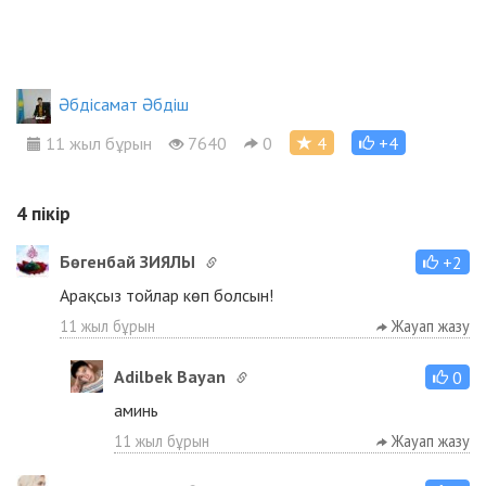
Әбдісамат Әбдіш
11 жыл бұрын
7640
0
4
+4
4
пікір
Бөгенбай ЗИЯЛЫ
+2
Арақсыз тойлар көп болсын!
11 жыл бұрын
Жауап жазу
Adilbek Bayan
0
аминь
11 жыл бұрын
Жауап жазу