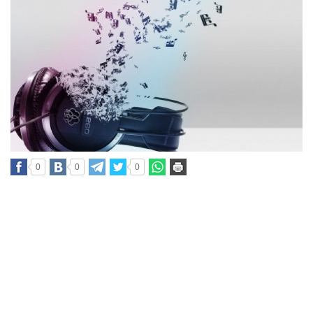
0
0
0