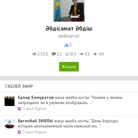
Әбдісамат Әбдіш
abdisamat
0
5303
32
84
92
49
ТІКЕЛЕЙ ЭФИР
Ернар Елмуратов
жаңа жазба қосты: "Узнаем у имама:
запрещено ли в религии изображать ..."
3 жыл бұрын
Бөгенбай ЗИЯЛЫ
жаңа жазба қосты: "День бороды:
история неотъемлемой части мужской мо..."
3 жыл бұрын