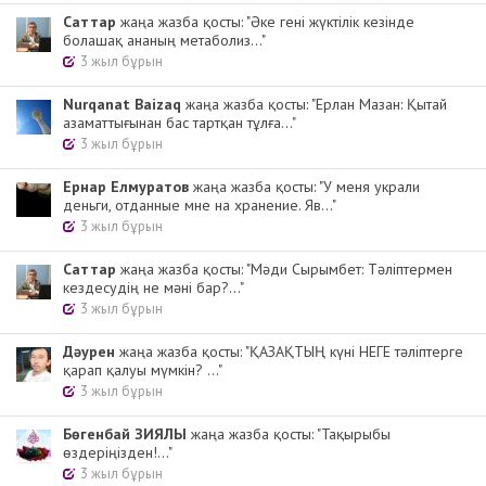
Cаттар
жаңа жазба қосты: "Әке гені жүктілік кезінде
болашақ ананың метаболиз..."
3 жыл бұрын
Nurqanat Baizaq
жаңа жазба қосты: "Ерлан Мазан: Қытай
азаматтығынан бас тартқан тұлға..."
3 жыл бұрын
Ернар Елмуратов
жаңа жазба қосты: "У меня украли
деньги, отданные мне на хранение. Яв..."
3 жыл бұрын
Cаттар
жаңа жазба қосты: "Мәди Сырымбет: Тәліптермен
кездесудің не мәні бар?..."
3 жыл бұрын
Дәурен
жаңа жазба қосты: "ҚАЗАҚТЫҢ күні НЕГЕ тәліптерге
қарап қалуы мүмкін? ..."
3 жыл бұрын
Бөгенбай ЗИЯЛЫ
жаңа жазба қосты: "Тақырыбы
өздеріңізден!..."
3 жыл бұрын