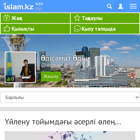
қаз
рус
Жаңа
Таңдаулы
Қызықты
Қызу талқыда
Әбдісамат Әбдіш
@abdisamat
0
Үйлену тойымдағы әсерлі өлең...